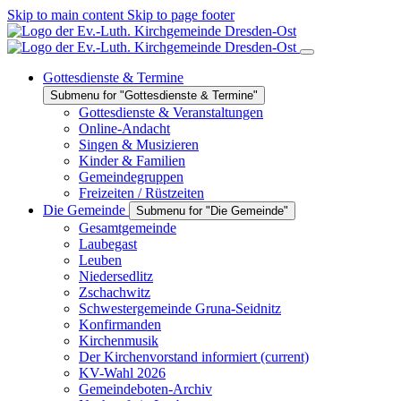
Skip to main content
Skip to page footer
Gottesdienste & Termine
Submenu for "Gottesdienste & Termine"
Gottesdienste & Veranstaltungen
Online-Andacht
Singen & Musizieren
Kinder & Familien
Gemeindegruppen
Freizeiten / Rüstzeiten
Die Gemeinde
Submenu for "Die Gemeinde"
Gesamtgemeinde
Laubegast
Leuben
Niedersedlitz
Zschachwitz
Schwestergemeinde Gruna-Seidnitz
Konfirmanden
Kirchenmusik
Der Kirchenvorstand informiert
(current)
KV-Wahl 2026
Gemeindeboten-Archiv