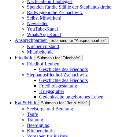
Nachtcafe in Laubegast
Spenden für die Stühle der Stephanuskirche
Radwegekirche Zschachwitz
Selbst Mitwirken!
Newsletter
YouTube-Kanal
WhatsApp-Kanal
Ansprechpartner
Submenu for "Ansprechpartner"
Kirchenvorstand
Mitarbeitende
Friedhöfe
Submenu for "Friedhöfe"
Friedhof Leuben
Geschichte des Friedhofs
Stephanusfriedhof Zschachwitz
Geschichte des Friedhofs
Friedhofsgestaltung
Kriegsgräber
Gedenkstätte ungeborenes Leben
Rat & Hilfe
Submenu for "Rat & Hilfe"
Seelsorge und Beratung
Taufe
Trauung
Beerdigung
Kircheneintritt
Vorgaben für Plakate