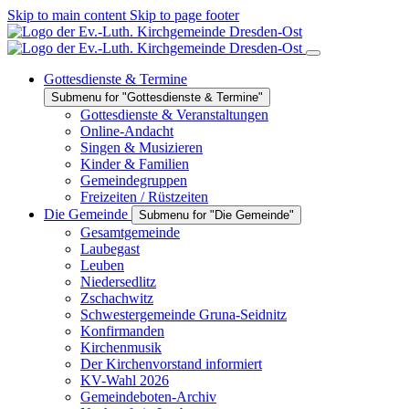
Skip to main content
Skip to page footer
Gottesdienste & Termine
Submenu for "Gottesdienste & Termine"
Gottesdienste & Veranstaltungen
Online-Andacht
Singen & Musizieren
Kinder & Familien
Gemeindegruppen
Freizeiten / Rüstzeiten
Die Gemeinde
Submenu for "Die Gemeinde"
Gesamtgemeinde
Laubegast
Leuben
Niedersedlitz
Zschachwitz
Schwestergemeinde Gruna-Seidnitz
Konfirmanden
Kirchenmusik
Der Kirchenvorstand informiert
KV-Wahl 2026
Gemeindeboten-Archiv