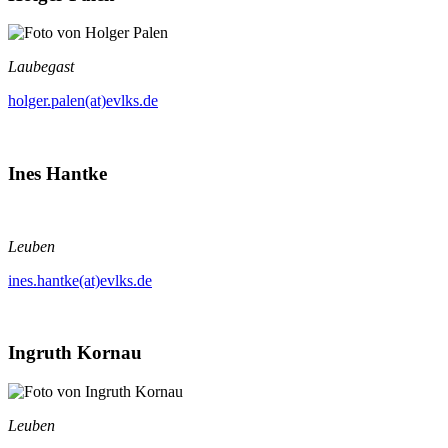
Laubegast
holger.palen(at)evlks.de
Ines Hantke
Leuben
ines.hantke(at)evlks.de
Ingruth Kornau
Leuben