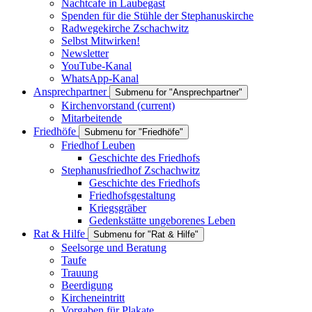
Nachtcafe in Laubegast
Spenden für die Stühle der Stephanuskirche
Radwegekirche Zschachwitz
Selbst Mitwirken!
Newsletter
YouTube-Kanal
WhatsApp-Kanal
Ansprechpartner
Submenu for "Ansprechpartner"
Kirchenvorstand
(current)
Mitarbeitende
Friedhöfe
Submenu for "Friedhöfe"
Friedhof Leuben
Geschichte des Friedhofs
Stephanusfriedhof Zschachwitz
Geschichte des Friedhofs
Friedhofsgestaltung
Kriegsgräber
Gedenkstätte ungeborenes Leben
Rat & Hilfe
Submenu for "Rat & Hilfe"
Seelsorge und Beratung
Taufe
Trauung
Beerdigung
Kircheneintritt
Vorgaben für Plakate